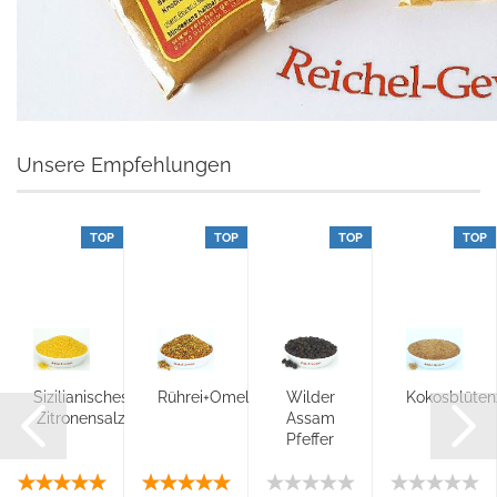
Unsere Empfehlungen
TOP
TOP
TOP
TOP
Sizilianisches
Rührei+Omelette
Wilder
Kokosblüten
Zitronensalz
Assam
Pfeffer