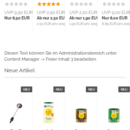
UVP 9,90 EUR
UVP 2,90 EUR
UVP 2,20 EUR
UVP 9,00 EU
Nur 8,50 EUR
Ab nur 2,50 EUR
Ab nur 1,90 EUR
Nur 8,00 EUR
g
2,50 EUR pro 100g
1,90 EUR pro 100g
8,89 EUR pro 100
Diesen Text können Sie im Administrationsbereich unter
Content Manager -> Freier Inhalt 3 bearbeiten.
Neue Artikel
NEU
NEU
NEU
NEU