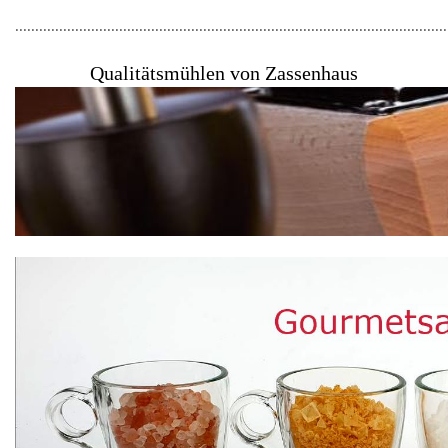
............................................................................................................
Qualitätsmühlen von Zassenhaus