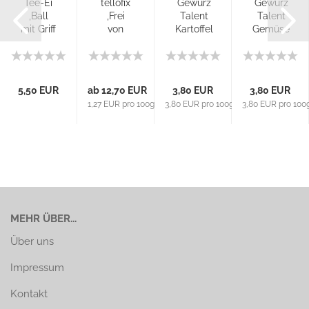
l
Tee-Ei
tellofix
Gewürz
Gewürz
,Ball
,Frei
Talent
Talent
mit Griff
von
Kartoffel
Gemüse
Ø40
klare
150g -
120g -
mm
Brühe,
tellofix
tellofix
1000g
5,50 EUR
ab 12,70 EUR
3,80 EUR
3,80 EUR
g
1,27 EUR pro 100g
3,80 EUR pro 100g
3,80 EUR pro 100
MEHR ÜBER...
Über uns
Impressum
Kontakt